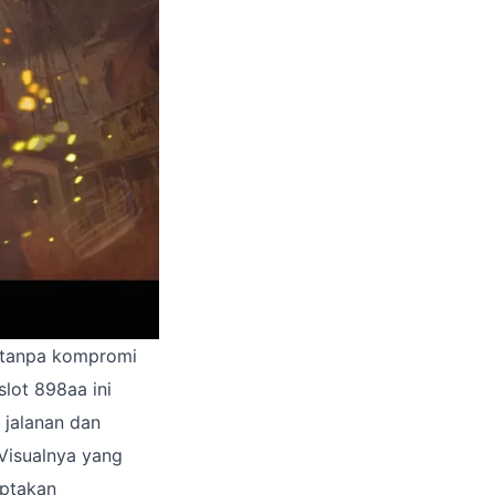
 tanpa kompromi
lot 898aa ini
 jalanan dan
Visualnya yang
iptakan