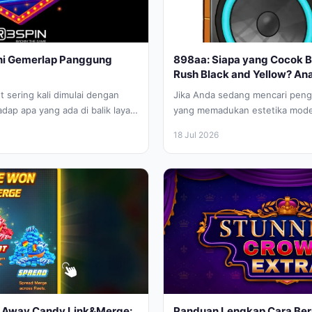
ahi Gemerlap Panggung
898aa: Siapa yang Cocok 
Rush Black and Yellow? An
t sering kali dimulai dengan
Jika Anda sedang mencari peng
dap apa yang ada di balik layar
yang memadukan estetika mod
saat tema...
yang menantang, Honey Rush Bl
18 Jul 2026
k Away Candy Link&Merge:
Panduan Lengkap Cara Ber