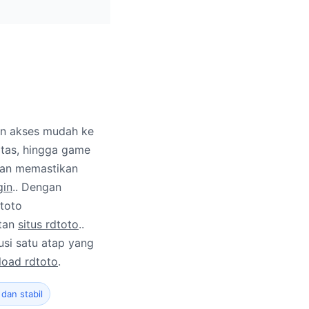
an akses mudah ke
vitas, hingga game
gan memastikan
gin
.. Dengan
toto
atan
situs rdtoto
..
usi satu atap yang
oad rdtoto
.
dan stabil