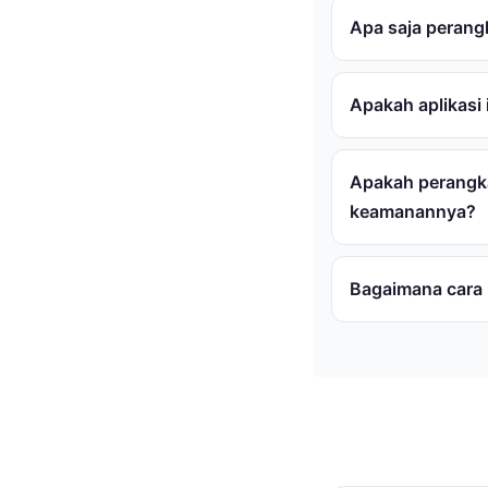
Apa saja perangk
Apakah aplikasi
Apakah perangk
keamanannya?
Bagaimana cara 