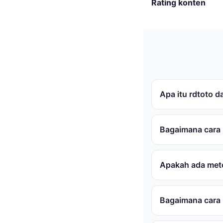
Rating konten
Apa itu rdtoto d
Bagaimana cara 
Apakah ada metod
Bagaimana cara 