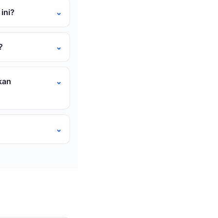
ini?
?
kan