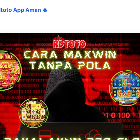
dtoto App Aman 🔥