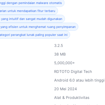
nggi dengan pemindaian malware otomatis
arian untuk mendapatkan fitur terbaru
yang intuitif dan sangat mudah digunakan
yang efisien untuk menghemat ruang penyimpanan
tegori perangkat lunak paling populer saat ini
3.2.5
38 MB
5,000,000+
RDTOTO Digital Tech
Android 6.0 atau lebih tinggi
20 Mei 2024
Alat & Produktivitas